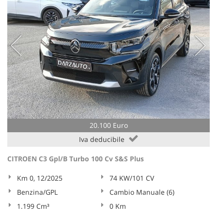
20.100 Euro
Iva deducibile
CITROEN C3 Gpl/B Turbo 100 Cv S&S Plus
Km 0, 12/2025
74 KW/101 CV
Benzina/GPL
Cambio Manuale (6)
1.199 Cm³
0 Km