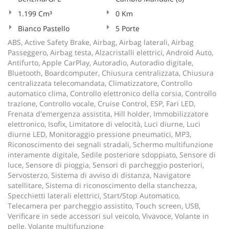
1.199 Cm³
0 Km
Bianco Pastello
5 Porte
ABS, Active Safety Brake, Airbag, Airbag laterali, Airbag
Passeggero, Airbag testa, Alzacristalli elettrici, Android Auto,
Antifurto, Apple CarPlay, Autoradio, Autoradio digitale,
Bluetooth, Boardcomputer, Chiusura centralizzata, Chiusura
centralizzata telecomandata, Climatizzatore, Controllo
automatico clima, Controllo elettronico della corsia, Controllo
trazione, Controllo vocale, Cruise Control, ESP, Fari LED,
Frenata d'emergenza assistita, Hill holder, Immobilizzatore
elettronico, Isofix, Limitatore di velocità, Luci diurne, Luci
diurne LED, Monitoraggio pressione pneumatici, MP3,
Riconoscimento dei segnali stradali, Schermo multifunzione
interamente digitale, Sedile posteriore sdoppiato, Sensore di
luce, Sensore di pioggia, Sensori di parcheggio posteriori,
Servosterzo, Sistema di avviso di distanza, Navigatore
satellitare, Sistema di riconoscimento della stanchezza,
Specchietti laterali elettrici, Start/Stop Automatico,
Telecamera per parcheggio assistito, Touch screen, USB,
Verificare in sede accessori sul veicolo, Vivavoce, Volante in
pelle, Volante multifunzione