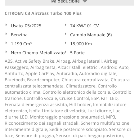
Iva deducibile
CITROEN C3 Aircross Turbo 100 Plus
Usato, 05/2025
74 KW/101 CV
Benzina
Cambio Manuale (6)
1.199 Cm³
18.900 Km
Nero Cinema Metallizzato
5 Porte
ABS, Active Safety Brake, Airbag, Airbag laterali, Airbag
Passeggero, Airbag testa, Alzacristalli elettrici, Android Auto,
Antifurto, Apple CarPlay, Autoradio, Autoradio digitale,
Bluetooth, Boardcomputer, Chiusura centralizzata, Chiusura
centralizzata telecomandata, Climatizzatore, Controllo
automatico clima, Controllo elettronico della corsia, Controllo
trazione, Controllo vocale, Cruise Control, ESP, Fari LED,
Frenata d'emergenza assistita, Hill holder, Immobilizzatore
elettronico, Isofix, Limitatore di velocità, Luci diurne, Luci
diurne LED, Monitoraggio pressione pneumatici, MP3,
Riconoscimento dei segnali stradali, Schermo multifunzione
interamente digitale, Sedile posteriore sdoppiato, Sensore di
luce, Sensore di pioggia, Sensori di parcheggio posteriori,