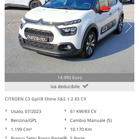
14.990 Euro
Iva deducibile
CITROEN C3 Gpl/B Shine S&S 1.2 83 CV
Usato, 07/2023
61 KW/83 CV
Benzina/GPL
Cambio Manuale (5)
1.199 Cm³
10.170 Km
Bianco Tetto Rosso Pastello
5 Porte