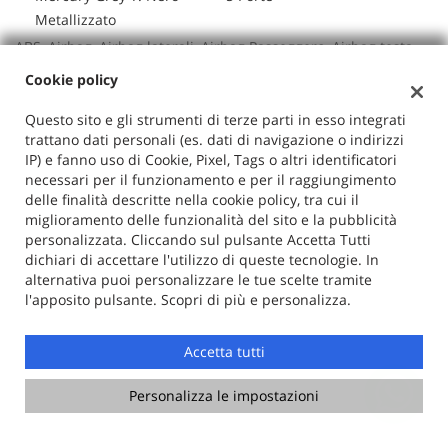
Metallizzato
ABS, Airbag, Airbag laterali, Airbag Passeggero, Airbag testa,
Alzacristalli elettrici, Android Auto, Antifurto, Apple CarPlay,
Cookie policy
Autoradio, Autoradio digitale, Bluetooth, Boardcomputer,
Bracciolo, Cerchi in lega, Chiusura centralizzata, Chiusura
Questo sito e gli strumenti di terze parti in esso integrati
centralizzata telecomandata, Climatizzatore, Controllo
trattano dati personali (es. dati di navigazione o indirizzi
automatico clima, Controllo elettronico della corsia, Controllo
IP) e fanno uso di Cookie, Pixel, Tags o altri identificatori
trazione, Controllo vocale, Cruise Control, ESP, Fari LED,
necessari per il funzionamento e per il raggiungimento
Frenata d'emergenza assistita, Head-up display, Hill holder,
delle finalità descritte nella cookie policy, tra cui il
Immobilizzatore elettronico, Luci diurne, Luci diurne LED,
miglioramento delle funzionalità del sito e la pubblicità
Monitoraggio pressione pneumatici, MP3, Riconoscimento dei
personalizzata. Cliccando sul pulsante Accetta Tutti
segnali stradali, Schermo multifunzione interamente digitale,
dichiari di accettare l'utilizzo di queste tecnologie. In
Sedile posteriore sdoppiato, Sensore di luce, Sensore di
alternativa puoi personalizzare le tue scelte tramite
pioggia, Sensori di parcheggio posteriori, Servosterzo, Sistema
l'apposito pulsante. Scopri di più e personalizza.
di avviso di distanza, Navigatore satellitare, Sospensioni
pneumatiche, Specchietti laterali elettrici, Start/Stop
Automatico, Streaming musicale integrato, Telecamera
Accetta tutti
anteriore, Telecamera per parcheggio assistito, Touch screen,
USB, Verificare in sede accessori sul veicolo, Vetri oscurati,
Personalizza le impostazioni
Vivavoce, Volante in pelle, Volante multifunzione