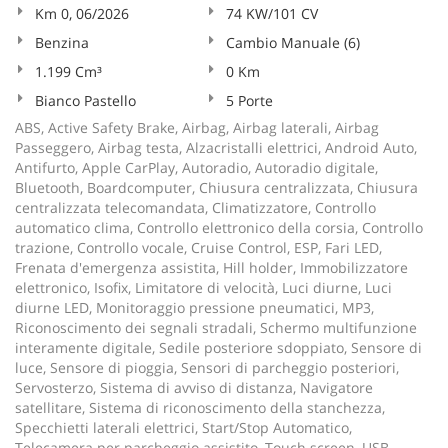
Km 0, 06/2026
74 KW/101 CV
Benzina
Cambio Manuale (6)
1.199 Cm³
0 Km
Bianco Pastello
5 Porte
ABS, Active Safety Brake, Airbag, Airbag laterali, Airbag
Passeggero, Airbag testa, Alzacristalli elettrici, Android Auto,
Antifurto, Apple CarPlay, Autoradio, Autoradio digitale,
Bluetooth, Boardcomputer, Chiusura centralizzata, Chiusura
centralizzata telecomandata, Climatizzatore, Controllo
automatico clima, Controllo elettronico della corsia, Controllo
trazione, Controllo vocale, Cruise Control, ESP, Fari LED,
Frenata d'emergenza assistita, Hill holder, Immobilizzatore
elettronico, Isofix, Limitatore di velocità, Luci diurne, Luci
diurne LED, Monitoraggio pressione pneumatici, MP3,
Riconoscimento dei segnali stradali, Schermo multifunzione
interamente digitale, Sedile posteriore sdoppiato, Sensore di
luce, Sensore di pioggia, Sensori di parcheggio posteriori,
Servosterzo, Sistema di avviso di distanza, Navigatore
satellitare, Sistema di riconoscimento della stanchezza,
Specchietti laterali elettrici, Start/Stop Automatico,
Telecamera per parcheggio assistito, Touch screen, USB,