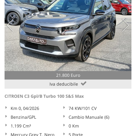
21.800 Euro
Iva deducibile
CITROEN C3 Gpl/B Turbo 100 S&S Max
Km 0, 04/2026
74 KW/101 CV
Benzina/GPL
Cambio Manuale (6)
1.199 Cm³
0 Km
Mercury Grey T. Nero
5 Porte