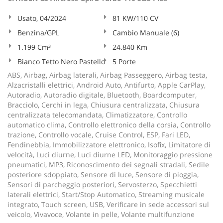
Usato, 04/2024
81 KW/110 CV
Benzina/GPL
Cambio Manuale (6)
1.199 Cm³
24.840 Km
Bianco Tetto Nero Pastello
5 Porte
ABS, Airbag, Airbag laterali, Airbag Passeggero, Airbag testa,
Alzacristalli elettrici, Android Auto, Antifurto, Apple CarPlay,
Autoradio, Autoradio digitale, Bluetooth, Boardcomputer,
Bracciolo, Cerchi in lega, Chiusura centralizzata, Chiusura
centralizzata telecomandata, Climatizzatore, Controllo
automatico clima, Controllo elettronico della corsia, Controllo
trazione, Controllo vocale, Cruise Control, ESP, Fari LED,
Fendinebbia, Immobilizzatore elettronico, Isofix, Limitatore di
velocità, Luci diurne, Luci diurne LED, Monitoraggio pressione
pneumatici, MP3, Riconoscimento dei segnali stradali, Sedile
posteriore sdoppiato, Sensore di luce, Sensore di pioggia,
Sensori di parcheggio posteriori, Servosterzo, Specchietti
laterali elettrici, Start/Stop Automatico, Streaming musicale
integrato, Touch screen, USB, Verificare in sede accessori sul
veicolo, Vivavoce, Volante in pelle, Volante multifunzione