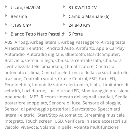
Usato, 04/2024
81 KW/110 CV
Benzina
Cambio Manuale (6)
1.199 Cm³
24.840 Km
Bianco Tetto Nero Pastello
5 Porte
ABS, Airbag, Airbag laterali, Airbag Passeggero, Airbag testa,
Alzacristalli elettrici, Android Auto, Antifurto, Apple CarPlay,
Autoradio, Autoradio digitale, Bluetooth, Boardcomputer,
Bracciolo, Cerchi in lega, Chiusura centralizzata, Chiusura
centralizzata telecomandata, Climatizzatore, Controllo
automatico clima, Controllo elettronico della corsia, Controllo
trazione, Controllo vocale, Cruise Control, ESP, Fari LED,
Fendinebbia, Immobilizzatore elettronico, Isofix, Limitatore di
velocità, Luci diurne, Luci diurne LED, Monitoraggio pressione
pneumatici, MP3, Riconoscimento dei segnali stradali, Sedile
posteriore sdoppiato, Sensore di luce, Sensore di pioggia,
Sensori di parcheggio posteriori, Servosterzo, Specchietti
laterali elettrici, Start/Stop Automatico, Streaming musicale
integrato, Touch screen, USB, Verificare in sede accessori sul
veicolo, Vivavoce, Volante in pelle, Volante multifunzione