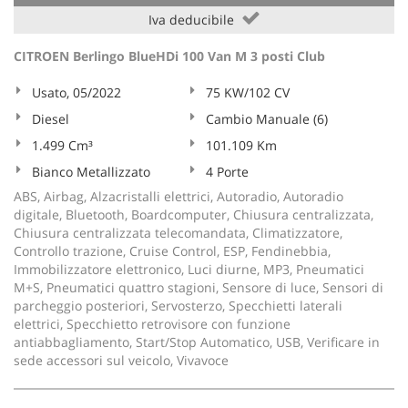
Salva
Iva deducibile
le
impostazioni
CITROEN Berlingo BlueHDi 100 Van M 3 posti Club
Usato, 05/2022
75 KW/102 CV
Diesel
Cambio Manuale (6)
1.499 Cm³
101.109 Km
Bianco Metallizzato
4 Porte
ABS, Airbag, Alzacristalli elettrici, Autoradio, Autoradio
digitale, Bluetooth, Boardcomputer, Chiusura centralizzata,
Chiusura centralizzata telecomandata, Climatizzatore,
Controllo trazione, Cruise Control, ESP, Fendinebbia,
Immobilizzatore elettronico, Luci diurne, MP3, Pneumatici
M+S, Pneumatici quattro stagioni, Sensore di luce, Sensori di
parcheggio posteriori, Servosterzo, Specchietti laterali
elettrici, Specchietto retrovisore con funzione
antiabbagliamento, Start/Stop Automatico, USB, Verificare in
sede accessori sul veicolo, Vivavoce