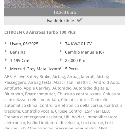
18.300 Euro
Iva deducibile
CITROEN C3 Aircross Turbo 100 Plus
Usato, 06/2025
74 KW/101 CV
Benzina
Cambio Manuale (6)
1.199 Cm³
22.000 Km
Mercuri Grey Metallizzato
5 Porte
ABS, Active Safety Brake, Airbag, Airbag laterali, Airbag
Passeggero, Airbag testa, Alzacristalli elettrici, Android Auto,
Antifurto, Apple CarPlay, Autoradio, Autoradio digitale,
Bluetooth, Boardcomputer, Chiusura centralizzata, Chiusura
centralizzata telecomandata, Climatizzatore, Controllo
automatico clima, Controllo elettronico della corsia, Controllo
trazione, Controllo vocale, Cruise Control, ESP, Fari LED,
Frenata d'emergenza assistita, Hill holder, Immobilizzatore
elettronico, Isofix, Limitatore di velocità, Luci diurne, Luci
diurne LED, Monitoraggio pressione pneumatici, MP3,