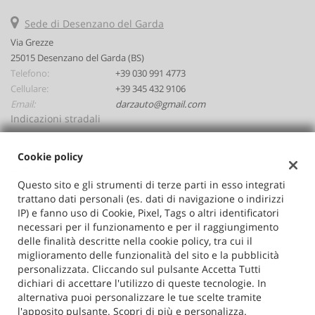
Salva
le
Sede di Desenzano del Garda
impostazioni
Via Grezze
25015 Desenzano del Garda (BS)
Telefono:
+39 030 991 4773
Cellulare:
+39 345 432 9106
Email:
darzauto@gmail.com
Indicazioni stradali
Cookie policy
Dati fiscali:
Questo sito e gli strumenti di terze parti in esso integrati
Darzauto Srl
trattano dati personali (es. dati di navigazione o indirizzi
Via Grezze, Desenzano del Garda (BS)
IP) e fanno uso di Cookie, Pixel, Tags o altri identificatori
C.F/P.IVA:
02646530986
necessari per il funzionamento e per il raggiungimento
Registro delle imprese:
BS
delle finalità descritte nella cookie policy, tra cui il
miglioramento delle funzionalità del sito e la pubblicità
personalizzata. Cliccando sul pulsante Accetta Tutti
dichiari di accettare l'utilizzo di queste tecnologie. In
alternativa puoi personalizzare le tue scelte tramite
l'apposito pulsante. Scopri di più e personalizza.