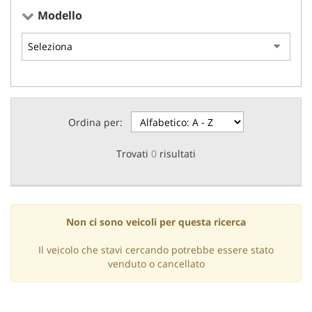
tracciamento
COMMERCIALI PEUGEOT E
Modello
che
CITROEN
adottiamo
per
ACQUISTIAMO USATO
offrire
le
funzionalità
ASSISTENZA E GOMMISTA
e
svolgere
Ordina per:
le
NOLEGGIO
attività
Trovati
0
risultati
di
seguito
DICONO DI NOI
descritte.
Per
ottenere
Non ci sono veicoli per questa ricerca
AZIENDA E CONTATTI
maggiori
informazioni
Il veicolo che stavi cercando potrebbe essere stato
sull'utilità
venduto o cancellato
NEWS
e
sul
funzionamento
AREA COMMERCIANTI
di