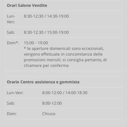
tta
Orari Salone Vendite
ti
Lun-
8:30-12:30 / 14:30-19:00
Ven:
mpre
Cookie necessari
litato
Sab:
8:30-12:30 / 15:00-19:00
Cookie delle preferenze
Dom*:
15:00 - 19:00
* le aperture domenicali sono eccezionali,
vengono effettuate in concomitanza delle
Cookie per il miglioramento dell'esperienza utente
promozioni mensili; si consiglia pertanto, di
chiamare per conferma
Cookie analitici
Orario Centro assistenza e gommista
Cookie di marketing
Lun-Ven:
8:00-12:00 / 14:00-18:30
Leggi
Sab:
8:00-12:00
la
cookie
Dom:
Chiuso
policy