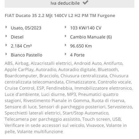
Iva deducibile
FIAT Ducato 35 2.2 Mjt 140CV L2 H2 PM TM Furgone
Usato, 05/2023
103 KW/140 CV
Diesel
Cambio Manuale (6)
2.184 Cm³
96.650 Km
Bianco Pastello
4 Porte
ABS, Airbag, Alzacristalli elettrici, Android Auto, Antifurto,
Apple CarPlay, Autoradio, Autoradio digitale, Bluetooth,
Boardcomputer, Bracciolo, Chiusura centralizzata, Chiusura
centralizzata telecomandata, Climatizzatore, Controllo vocale,
Cruise Control, ESP, Fendinebbia, Immobilizzatore elettronico,
Luce d'ambiente, Luci diurne, MP3, Pneumatici quattro
stagioni, Rivestimento Pianale in Gomma, Ruota di riserva,
Sensore di luce, Sensori di parcheggio posteriori, Servosterzo,
Specchietti laterali elettrici, Start/Stop Automatico,
Telecamera per parcheggio assistito, Touch screen, USB,
Verificare in sede accessori sul veicolo, Vivavoce, Volante in
pelle, Volante multifunzione