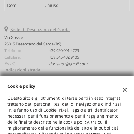
Dom:
Chiuso
Sede di Desenzano del Garda
Via Grezze
25015 Desenzano del Garda (BS)
Telefono:
+39 030 991 4773
Cellulare:
+39 345 432 9106
Email:
darzauto@gmail.com
Indicazioni stradali
Cookie policy
Dati fiscali:
Questo sito e gli strumenti di terze parti in esso integrati
Darzauto Srl
trattano dati personali (es. dati di navigazione o indirizzi
Via Grezze, Desenzano del Garda (BS)
IP) e fanno uso di Cookie, Pixel, Tags o altri identificatori
C.F/P.IVA:
02646530986
necessari per il funzionamento e per il raggiungimento
Registro delle imprese:
BS
delle finalità descritte nella cookie policy, tra cui il
miglioramento delle funzionalità del sito e la pubblicità
personalizzata. Cliccando sul pulsante Accetta Tutti