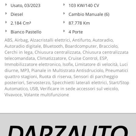
Usato, 03/2023
103 KW/140 CV
Diesel
Cambio Manuale (6)
2.184 Cm³
87.778 Km
Bianco Pastello
4 Porte
ABS, Airbag, Alzacristalli elettrici, Antifurto, Autoradio,
Autoradio digitale, Bluetooth, Boardcomputer, Bracciolo,
Cerchi in lega, Chiusura centralizzata, Chiusura centralizzata
telecomandata, Climatizzatore, Cruise Control, ESP,
Immobilizzatore elettronico, Isofix, Limitatore di velocità, Luci
diurne, MP3, Pianale in Multistrato Antisdruciolo, Pneumatici
quattro stagioni, Ruota di riserva, Sensori di parcheggio
posteriori, Servosterzo, Specchietti laterali elettrici, Start/Stop
Automatico, USB, Verificare in sede accessori sul veicolo,
Vivavoce, Volante multifunzione