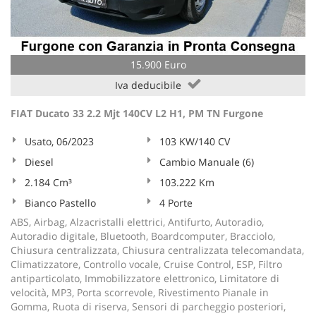
Salva
le
impostazioni
15.900 Euro
Iva deducibile
FIAT Ducato 33 2.2 Mjt 140CV L2 H1, PM TN Furgone
Usato, 06/2023
103 KW/140 CV
Diesel
Cambio Manuale (6)
2.184 Cm³
103.222 Km
Bianco Pastello
4 Porte
ABS, Airbag, Alzacristalli elettrici, Antifurto, Autoradio,
Autoradio digitale, Bluetooth, Boardcomputer, Bracciolo,
Chiusura centralizzata, Chiusura centralizzata telecomandata,
Climatizzatore, Controllo vocale, Cruise Control, ESP, Filtro
antiparticolato, Immobilizzatore elettronico, Limitatore di
velocità, MP3, Porta scorrevole, Rivestimento Pianale in
Gomma, Ruota di riserva, Sensori di parcheggio posteriori,