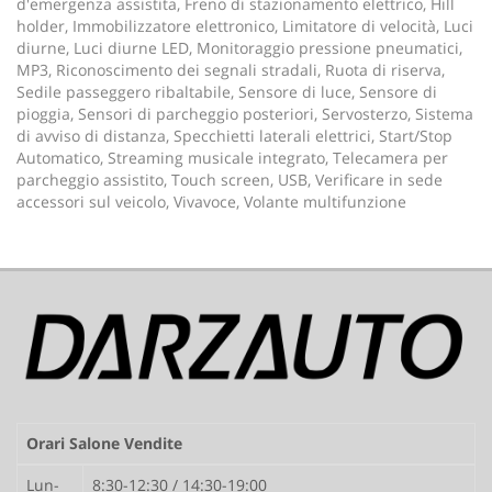
d'emergenza assistita, Freno di stazionamento elettrico, Hill
holder, Immobilizzatore elettronico, Limitatore di velocità, Luci
diurne, Luci diurne LED, Monitoraggio pressione pneumatici,
MP3, Riconoscimento dei segnali stradali, Ruota di riserva,
Sedile passeggero ribaltabile, Sensore di luce, Sensore di
pioggia, Sensori di parcheggio posteriori, Servosterzo, Sistema
di avviso di distanza, Specchietti laterali elettrici, Start/Stop
Automatico, Streaming musicale integrato, Telecamera per
parcheggio assistito, Touch screen, USB, Verificare in sede
accessori sul veicolo, Vivavoce, Volante multifunzione
Orari Salone Vendite
Lun-
8:30-12:30 / 14:30-19:00