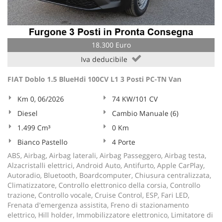
Salva
le
impostazioni
18.300 Euro
Iva deducibile
FIAT Doblo 1.5 BlueHdi 100CV L1 3 Posti PC-TN Van
Km 0, 06/2026
74 KW/101 CV
Diesel
Cambio Manuale (6)
1.499 Cm³
0 Km
Bianco Pastello
4 Porte
ABS, Airbag, Airbag laterali, Airbag Passeggero, Airbag testa,
Alzacristalli elettrici, Android Auto, Antifurto, Apple CarPlay,
Autoradio, Bluetooth, Boardcomputer, Chiusura centralizzata,
Climatizzatore, Controllo elettronico della corsia, Controllo
trazione, Controllo vocale, Cruise Control, ESP, Fari LED,
Frenata d'emergenza assistita, Freno di stazionamento
elettrico, Hill holder, Immobilizzatore elettronico, Limitatore di