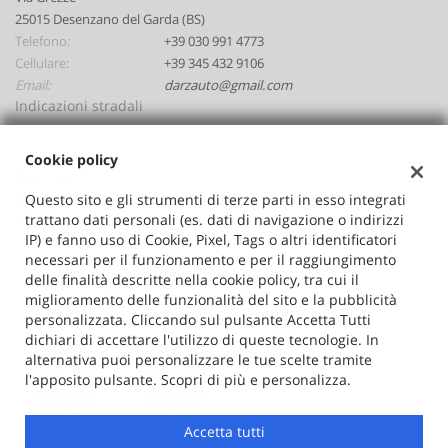
25015 Desenzano del Garda (BS)
Telefono:
+39 030 991 4773
Cellulare:
+39 345 432 9106
Email:
darzauto@gmail.com
Indicazioni stradali
Cookie policy
Dati fiscali:
Questo sito e gli strumenti di terze parti in esso integrati
Darzauto Srl
trattano dati personali (es. dati di navigazione o indirizzi
Via Grezze, Desenzano del Garda (BS)
IP) e fanno uso di Cookie, Pixel, Tags o altri identificatori
C.F/P.IVA:
02646530986
necessari per il funzionamento e per il raggiungimento
Registro delle imprese:
BS
delle finalità descritte nella cookie policy, tra cui il
miglioramento delle funzionalità del sito e la pubblicità
personalizzata. Cliccando sul pulsante Accetta Tutti
dichiari di accettare l'utilizzo di queste tecnologie. In
alternativa puoi personalizzare le tue scelte tramite
l'apposito pulsante. Scopri di più e personalizza.
Accetta tutti
Copyright © 2026 GestionaleAuto.com S.r.l., Tutti i diritti