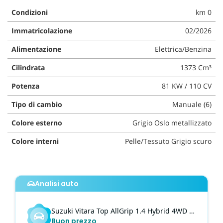
questi
Condizioni
km 0
strumenti
di
Immatricolazione
02/2026
tracciamento
Alimentazione
Elettrica/Benzina
si
rimanda
Cilindrata
1373 Cm³
alla
cookie
Potenza
81 KW / 110 CV
policy.
Puoi
Tipo di cambio
Manuale (6)
rivedere
e
Colore esterno
Grigio Oslo metallizzato
modificare
le
Colore interni
Pelle/Tessuto Grigio scuro
tue
scelte
in
qualsiasi
Analisi auto
momento.
Suzuki
Vitara
Top AllGrip 1.4 Hybrid 4WD MODEL 2026
Buon prezzo