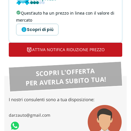
tta
ti
Quest'auto ha un prezzo in linea con il valore di
mercato
mpre
Cookie necessari
Scopri di più
litato
Cookie delle preferenze
ATTIVA NOTIFICA RIDUZIONE PREZZO
Cookie per il miglioramento dell'esperienza utente
SCOPRI L'OFFERTA
Cookie analitici
PER AVERLA SUBITO TUA!
Cookie di marketing
I nostri consulenti sono a tua disposizione:
Leggi
la
darzauto@gmail.com
cookie
policy