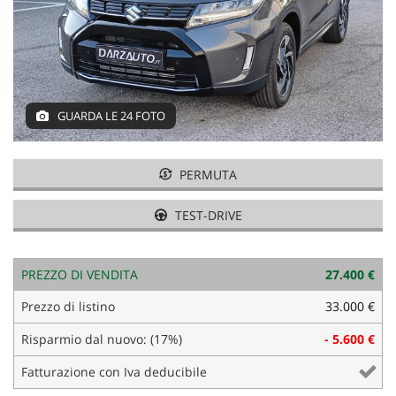
tracciamento
COMMERCIALI PEUGEOT E
che
CITROEN
adottiamo
per
ACQUISTIAMO USATO
offrire
le
funzionalità
GUARDA LE 24 FOTO
ASSISTENZA E GOMMISTA
e
svolgere
le
PERMUTA
NOLEGGIO
attività
di
TEST-DRIVE
seguito
DICONO DI NOI
descritte.
Per
ottenere
PREZZO DI VENDITA
27.400 €
AZIENDA E CONTATTI
maggiori
Prezzo di listino
33.000 €
informazioni
sull'utilità
NEWS
Risparmio dal nuovo: (17%)
- 5.600 €
e
sul
Fatturazione con Iva deducibile
funzionamento
AREA COMMERCIANTI
di