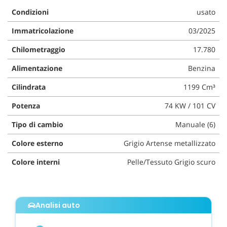
questi
Condizioni
usato
strumenti
di
Immatricolazione
03/2025
tracciamento
Chilometraggio
17.780
si
rimanda
Alimentazione
Benzina
alla
cookie
Cilindrata
1199 Cm³
policy.
Puoi
Potenza
74 KW / 101 CV
rivedere
e
Tipo di cambio
Manuale (6)
modificare
le
Colore esterno
Grigio Artense metallizzato
tue
scelte
Colore interni
Pelle/Tessuto Grigio scuro
in
qualsiasi
momento.
Analisi auto