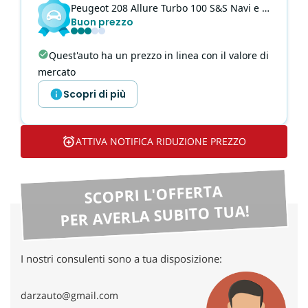
tta
Peugeot
208
Allure Turbo 100 S&S Navi e Vision Pack
ti
Buon prezzo
Quest'auto ha un prezzo in linea con il valore di
mpre
Cookie necessari
mercato
litato
Scopri di più
Cookie delle preferenze
Cookie per il miglioramento dell'esperienza utente
ATTIVA NOTIFICA RIDUZIONE PREZZO
Cookie analitici
SCOPRI L'OFFERTA
Cookie di marketing
PER AVERLA SUBITO TUA!
Leggi
I nostri consulenti sono a tua disposizione:
la
cookie
policy
darzauto@gmail.com