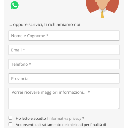
Salva
le
impostazioni
... oppure scrivici, ti richiamiamo noi
Ho letto e accetto
l'informativa privacy
*
Acconsento al trattamento dei miei dati per finalità di