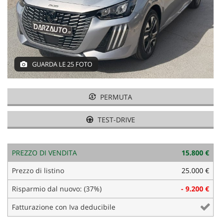
tracciamento
COMMERCIALI PEUGEOT E
che
CITROEN
adottiamo
per
ACQUISTIAMO USATO
offrire
le
funzionalità
GUARDA LE 25 FOTO
ASSISTENZA E GOMMISTA
e
svolgere
le
PERMUTA
NOLEGGIO
attività
di
TEST-DRIVE
seguito
DICONO DI NOI
descritte.
Per
ottenere
PREZZO DI VENDITA
15.800 €
AZIENDA E CONTATTI
maggiori
Prezzo di listino
25.000 €
informazioni
sull'utilità
NEWS
Risparmio dal nuovo: (37%)
- 9.200 €
e
sul
Fatturazione con Iva deducibile
funzionamento
AREA COMMERCIANTI
di