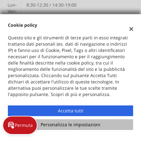
Lun-
8:30-12:30 / 14:30-19:00
Ven:
Sab:
8:30-12:30 / 15:00-19:00
Cookie policy
Dom*:
15:00 - 19:00
Questo sito e gli strumenti di terze parti in esso integrati
* le aperture domenicali sono eccezionali,
trattano dati personali (es. dati di navigazione o indirizzi
vengono effettuate in concomitanza delle
IP) e fanno uso di Cookie, Pixel, Tags o altri identificatori
promozioni mensili; si consiglia pertanto, di
necessari per il funzionamento e per il raggiungimento
chiamare per conferma
delle finalità descritte nella cookie policy, tra cui il
miglioramento delle funzionalità del sito e la pubblicità
personalizzata. Cliccando sul pulsante Accetta Tutti
Orario Centro assistenza e gommista
dichiari di accettare l'utilizzo di queste tecnologie. In
alternativa puoi personalizzare le tue scelte tramite
Lun-Ven:
8:00-12:00 / 14:00-18:30
l'apposito pulsante. Scopri di più e personalizza.
Sab:
8:00-12:00
Accetta tutti
Dom:
Chiuso
Personalizza le impostazioni
Permuta
Sede di Desenzano del Garda