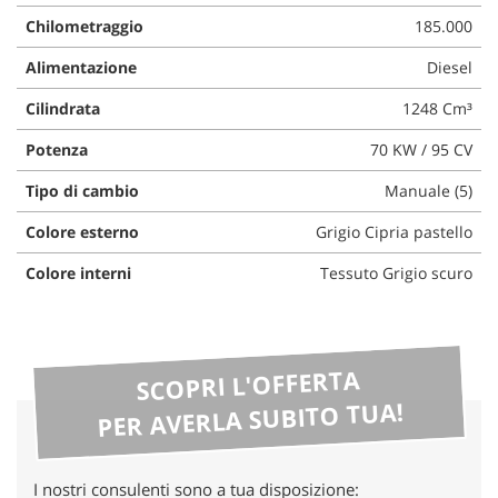
questi
Chilometraggio
185.000
strumenti
di
Alimentazione
Diesel
tracciamento
Cilindrata
1248 Cm³
si
rimanda
Potenza
70 KW / 95 CV
alla
cookie
Tipo di cambio
Manuale (5)
policy.
Puoi
Colore esterno
Grigio Cipria pastello
rivedere
e
Colore interni
Tessuto Grigio scuro
modificare
le
tue
scelte
SCOPRI L'OFFERTA
in
qualsiasi
PER AVERLA SUBITO TUA!
momento.
I nostri consulenti sono a tua disposizione: