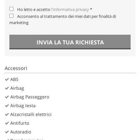
Salva
Ho letto e accetto
l'informativa privacy
*
le
Acconsento al trattamento dei miei dati per finalità di
impostazioni
marketing
INVIA LA TUA RICHIESTA
Accessori
ABS
Airbag
Airbag Passeggero
Airbag testa
Alzacristalli elettrici
Antifurto
Autoradio