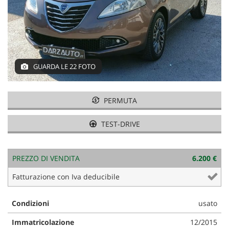
tracciamento
COMMERCIALI PEUGEOT E
che
CITROEN
adottiamo
per
ACQUISTIAMO USATO
offrire
le
funzionalità
GUARDA LE 22 FOTO
ASSISTENZA E GOMMISTA
e
svolgere
le
PERMUTA
NOLEGGIO
attività
di
TEST-DRIVE
seguito
DICONO DI NOI
descritte.
Per
ottenere
PREZZO DI VENDITA
6.200 €
AZIENDA E CONTATTI
maggiori
Fatturazione con Iva deducibile
informazioni
sull'utilità
NEWS
e
Condizioni
usato
sul
funzionamento
Immatricolazione
12/2015
AREA COMMERCIANTI
di