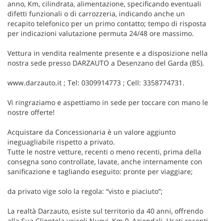
anno, Km, cilindrata, alimentazione, specificando eventuali
difetti funzionali o di carrozzeria, indicando anche un
recapito telefonico per un primo contatto; tempo di risposta
per indicazioni valutazione permuta 24/48 ore massimo.
Vettura in vendita realmente presente e a disposizione nella
nostra sede presso DARZAUTO a Desenzano del Garda (BS).
www.darzauto.it ; Tel: 0309914773 ; Cell: 3358774731.
Vi ringraziamo e aspettiamo in sede per toccare con mano le
nostre offerte!
Acquistare da Concessionaria è un valore aggiunto
ineguagliabile rispetto a privato.
Tutte le nostre vetture, recenti o meno recenti, prima della
consegna sono controllate, lavate, anche internamente con
sanificazione e tagliando eseguito: pronte per viaggiare;
da privato vige solo la regola: “visto e piaciuto”;
La realtà Darzauto, esiste sul territorio da 40 anni, offrendo
alla Sua Clientela veicoli Nuovi, Km 0, Aziendali, Usati recenti