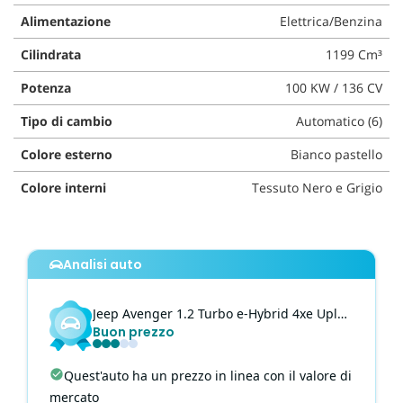
questi
Alimentazione
Elettrica/Benzina
strumenti
di
Cilindrata
1199 Cm³
tracciamento
Potenza
100 KW / 136 CV
si
rimanda
Tipo di cambio
Automatico (6)
alla
cookie
Colore esterno
Bianco pastello
policy.
Puoi
Colore interni
Tessuto Nero e Grigio
rivedere
e
modificare
le
Analisi auto
tue
scelte
in
Jeep
Avenger
1.2 Turbo e-Hybrid 4xe Upland
qualsiasi
Buon prezzo
momento.
Quest'auto ha un prezzo in linea con il valore di
mercato