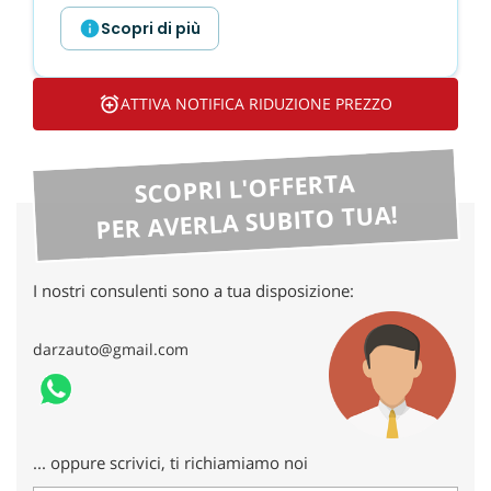
tta
ti
Scopri di più
mpre
Cookie necessari
ATTIVA NOTIFICA RIDUZIONE PREZZO
litato
Cookie delle preferenze
SCOPRI L'OFFERTA
PER AVERLA SUBITO TUA!
Cookie per il miglioramento dell'esperienza utente
Cookie analitici
I nostri consulenti sono a tua disposizione:
Cookie di marketing
darzauto@gmail.com
Leggi
la
cookie
policy
... oppure scrivici, ti richiamiamo noi