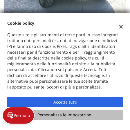
Cookie policy
CONTATTACI
Questo sito e gli strumenti di terze parti in esso integrati
trattano dati personali (es. dati di navigazione o indirizzi
PERMUTA
IP) e fanno uso di Cookie, Pixel, Tags o altri identificatori
necessari per il funzionamento e per il raggiungimento
RICHIEDI TEST DRIVE
delle finalità descritte nella cookie policy, tra cui il
miglioramento delle funzionalità del sito e la pubblicità
personalizzata. Cliccando sul pulsante Accetta Tutti
Vuoi saperne di più? Scrivici!
dichiari di accettare l'utilizzo di queste tecnologie. In
I campi contrassegnati con * sono obbligatori.
alternativa puoi personalizzare le tue scelte tramite
Servizio clienti
l'apposito pulsante. Scopri di più e personalizza.
+39 030 991 4773
Accetta tutti
Personalizza le impostazioni
Permuta