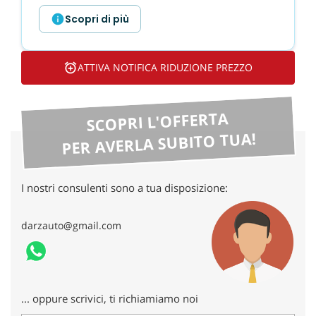
tta
ti
Scopri di più
mpre
Cookie necessari
ATTIVA NOTIFICA RIDUZIONE PREZZO
litato
Cookie delle preferenze
SCOPRI L'OFFERTA
PER AVERLA SUBITO TUA!
Cookie per il miglioramento dell'esperienza utente
Cookie analitici
I nostri consulenti sono a tua disposizione:
Cookie di marketing
darzauto@gmail.com
Leggi
la
cookie
policy
... oppure scrivici, ti richiamiamo noi