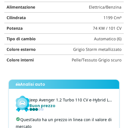
questi
Alimentazione
Elettrica/Benzina
strumenti
di
Cilindrata
1199 Cm³
tracciamento
Potenza
74 KW / 101 CV
si
rimanda
Tipo di cambio
Automatico (6)
alla
cookie
Colore esterno
Grigio Storm metallizzato
policy.
Puoi
Colore interni
Pelle/Tessuto Grigio scuro
rivedere
e
modificare
le
Analisi auto
tue
scelte
in
Jeep
Avenger
1.2 Turbo 110 CV e-Hybrid Longitude + I.&C. Pack
qualsiasi
Buon prezzo
momento.
Quest'auto ha un prezzo in linea con il valore di
mercato