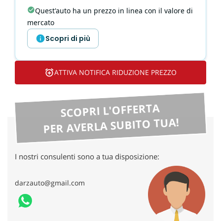
tta
Quest'auto ha un prezzo in linea con il valore di
ti
mercato
Scopri di più
mpre
Cookie necessari
litato
ATTIVA NOTIFICA RIDUZIONE PREZZO
Cookie delle preferenze
Cookie per il miglioramento dell'esperienza utente
SCOPRI L'OFFERTA
PER AVERLA SUBITO TUA!
Cookie analitici
Cookie di marketing
I nostri consulenti sono a tua disposizione:
Leggi
darzauto@gmail.com
la
cookie
policy