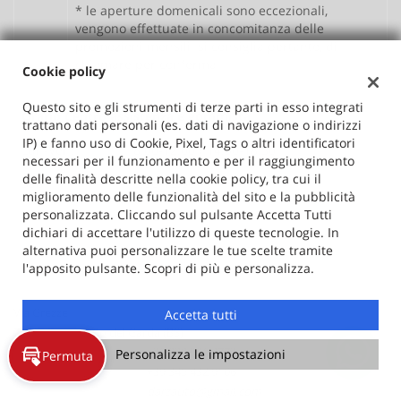
* le aperture domenicali sono eccezionali,
vengono effettuate in concomitanza delle
promozioni mensili; si consiglia pertanto, di
chiamare per conferma
Cookie policy
Questo sito e gli strumenti di terze parti in esso integrati
Orario Centro assistenza e gommista
trattano dati personali (es. dati di navigazione o indirizzi
IP) e fanno uso di Cookie, Pixel, Tags o altri identificatori
Lun-Ven:
8:00-12:00 / 14:00-18:30
necessari per il funzionamento e per il raggiungimento
delle finalità descritte nella cookie policy, tra cui il
Sab:
8:00-12:00
miglioramento delle funzionalità del sito e la pubblicità
personalizzata. Cliccando sul pulsante Accetta Tutti
Dom:
Chiuso
dichiari di accettare l'utilizzo di queste tecnologie. In
alternativa puoi personalizzare le tue scelte tramite
l'apposito pulsante. Scopri di più e personalizza.
Sede di Desenzano del Garda
Via Grezze
Accetta tutti
25015 Desenzano del Garda (BS)
Telefono:
+39 030 991 4773
Personalizza le impostazioni
Permuta
Cellulare:
+39 345 432 9106
Email:
darzauto@gmail.com