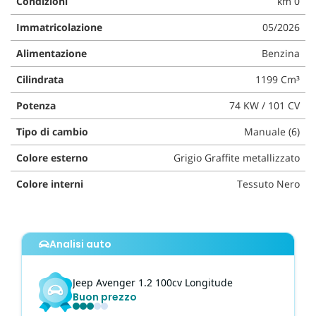
Condizioni
km 0
questi
Immatricolazione
05/2026
strumenti
di
Alimentazione
Benzina
tracciamento
si
Cilindrata
1199 Cm³
rimanda
alla
Potenza
74 KW / 101 CV
cookie
policy.
Tipo di cambio
Manuale (6)
Puoi
rivedere
Colore esterno
Grigio Graffite metallizzato
e
modificare
Colore interni
Tessuto Nero
le
tue
scelte
in
Analisi auto
qualsiasi
momento.
Jeep
Avenger
1.2 100cv Longitude
Buon prezzo