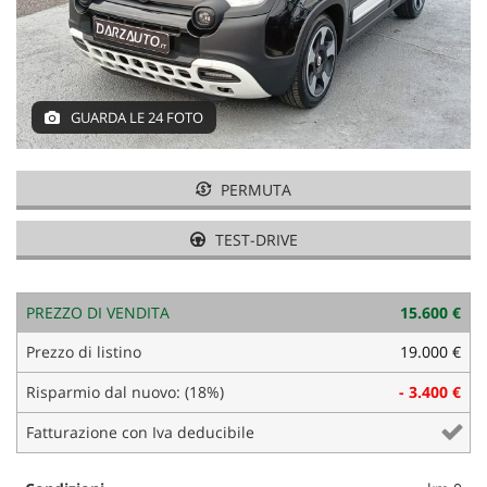
tracciamento
COMMERCIALI PEUGEOT E
che
CITROEN
adottiamo
per
ACQUISTIAMO USATO
offrire
le
GUARDA LE 24 FOTO
funzionalità
ASSISTENZA E GOMMISTA
e
svolgere
PERMUTA
le
NOLEGGIO
attività
TEST-DRIVE
di
seguito
DICONO DI NOI
descritte.
Per
PREZZO DI VENDITA
15.600 €
ottenere
AZIENDA E CONTATTI
Prezzo di listino
19.000 €
maggiori
informazioni
Risparmio dal nuovo: (18%)
- 3.400 €
sull'utilità
NEWS
e
Fatturazione con Iva deducibile
sul
funzionamento
AREA COMMERCIANTI
di