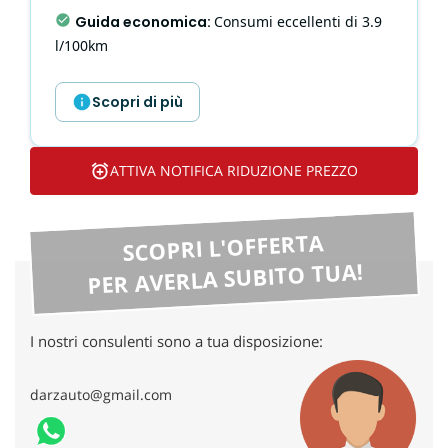
tta
Guida economica
:
Consumi eccellenti di 3.9
ti
l/100km
mpre
Cookie necessari
Scopri di più
litato
Cookie delle preferenze
ATTIVA NOTIFICA RIDUZIONE PREZZO
Cookie per il miglioramento dell'esperienza utente
SCOPRI L'OFFERTA
Cookie analitici
PER AVERLA SUBITO TUA!
Cookie di marketing
I nostri consulenti sono a tua disposizione:
Leggi
la
darzauto@gmail.com
cookie
policy