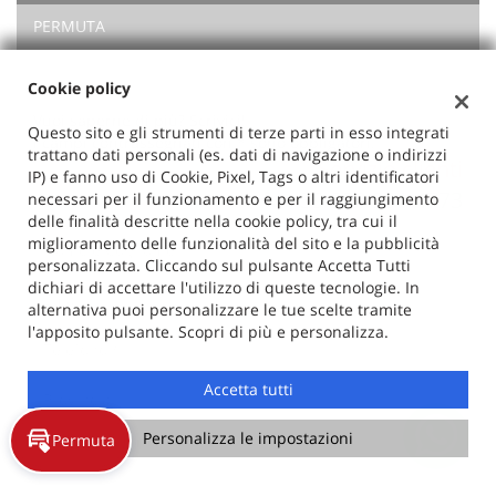
PERMUTA
RICHIEDI TEST DRIVE
Cookie policy
Vuoi saperne di più? Scrivici!
Questo sito e gli strumenti di terze parti in esso integrati
I campi contrassegnati con * sono obbligatori.
trattano dati personali (es. dati di navigazione o indirizzi
Servizio clienti
IP) e fanno uso di Cookie, Pixel, Tags o altri identificatori
+39 030 991 4773
necessari per il funzionamento e per il raggiungimento
delle finalità descritte nella cookie policy, tra cui il
miglioramento delle funzionalità del sito e la pubblicità
personalizzata. Cliccando sul pulsante Accetta Tutti
dichiari di accettare l'utilizzo di queste tecnologie. In
alternativa puoi personalizzare le tue scelte tramite
l'apposito pulsante. Scopri di più e personalizza.
Accetta tutti
Personalizza le impostazioni
Permuta