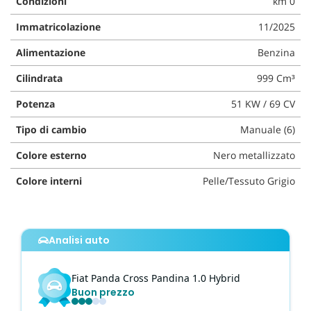
Condizioni
km 0
questi
Immatricolazione
11/2025
strumenti
di
Alimentazione
Benzina
tracciamento
si
Cilindrata
999 Cm³
rimanda
alla
Potenza
51 KW / 69 CV
cookie
policy.
Tipo di cambio
Manuale (6)
Puoi
rivedere
Colore esterno
Nero metallizzato
e
modificare
Colore interni
Pelle/Tessuto Grigio
le
tue
scelte
in
Analisi auto
qualsiasi
momento.
Fiat
Panda Cross
Pandina 1.0 Hybrid
Buon prezzo