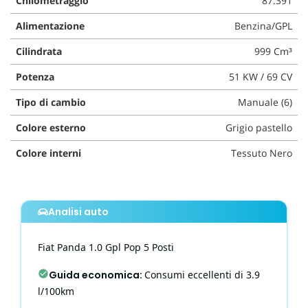
Chilometraggio
87.391
questi
Alimentazione
Benzina/GPL
strumenti
di
Cilindrata
999 Cm³
tracciamento
si
Potenza
51 KW / 69 CV
rimanda
alla
Tipo di cambio
Manuale (6)
cookie
policy.
Colore esterno
Grigio pastello
Puoi
rivedere
Colore interni
Tessuto Nero
e
modificare
le
tue
Analisi auto
scelte
in
qualsiasi
Fiat
Panda
1.0 Gpl Pop 5 Posti
momento.
Guida economica
:
Consumi eccellenti di 3.9
l/100km