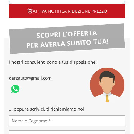
tta
ti
ATTIVA NOTIFICA RIDUZIONE PREZZO
mpre
Cookie necessari
SCOPRI L'OFFERTA
litato
PER AVERLA SUBITO TUA!
Cookie delle preferenze
Cookie per il miglioramento dell'esperienza utente
I nostri consulenti sono a tua disposizione:
Cookie analitici
darzauto@gmail.com
Cookie di marketing
Leggi
... oppure scrivici, ti richiamiamo noi
la
cookie
policy