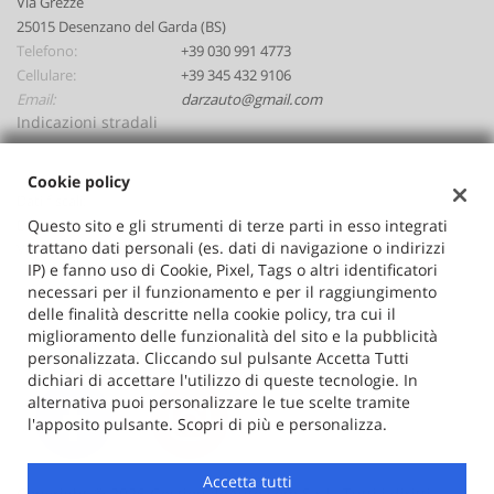
Via Grezze
25015 Desenzano del Garda (BS)
Telefono:
+39 030 991 4773
Cellulare:
+39 345 432 9106
Email:
darzauto@gmail.com
Indicazioni stradali
Cookie policy
Dati fiscali:
Darzauto Srl
Questo sito e gli strumenti di terze parti in esso integrati
trattano dati personali (es. dati di navigazione o indirizzi
Via Grezze, Desenzano del Garda (BS)
IP) e fanno uso di Cookie, Pixel, Tags o altri identificatori
C.F/P.IVA:
02646530986
necessari per il funzionamento e per il raggiungimento
Registro delle imprese:
BS
delle finalità descritte nella cookie policy, tra cui il
miglioramento delle funzionalità del sito e la pubblicità
personalizzata. Cliccando sul pulsante Accetta Tutti
dichiari di accettare l'utilizzo di queste tecnologie. In
alternativa puoi personalizzare le tue scelte tramite
l'apposito pulsante. Scopri di più e personalizza.
Accetta tutti
Copyright © 2026 GestionaleAuto.com S.r.l., Tutti i diritti