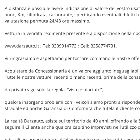
A distanza è possibile avere indicazione di valore del vostro usa
anno, Km, cilindrata, carburante, specificando eventuali difetti 
valutazione permuta 24/48 ore massimo.
Vettura in vendita realmente presente e a disposizione nella n
www.darzauto.it ; Tel: 0309914773 ; Cell: 3358774731.
Vi ringraziamo e aspettiamo per toccare con mano le nostre offe
Acquistare da Concessionaria è un valore aggiunto ineguagliabile
Tutte le nostre vetture, recenti o meno recenti, prima della cons
da privato vige solo la regola: “visto e piaciuto”;
qualora insorgano problemi con i veicoli siamo pronti a rispon
stradale ed anche Garanzia di Conformità che tutela il cliente con
La realtà Darzauto, esiste sul territorio da 40 anni, offrendo alla 
seguire il Cliente anche qualora capitino imprevisti nell’utilizzo
n.b.: gli accessori in base all'allestimento sopra descritti, sono 