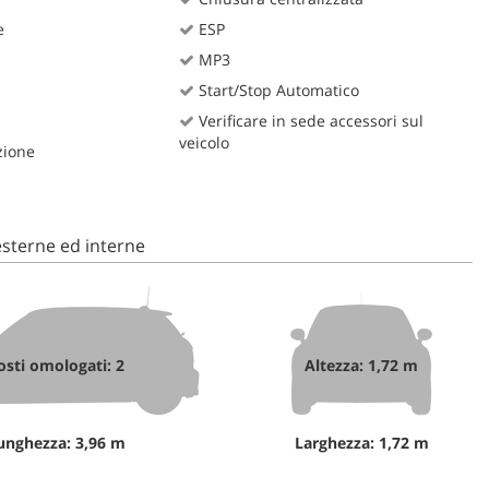
e
ESP
MP3
Start/Stop Automatico
Verificare in sede accessori sul
veicolo
zione
sterne ed interne
osti omologati: 2
Altezza: 1,72 m
unghezza: 3,96 m
Larghezza: 1,72 m