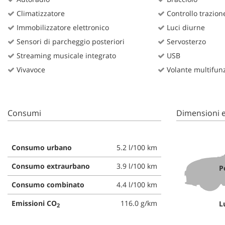
tta
ti
Climatizzatore
Controllo trazion
Immobilizzatore elettronico
Luci diurne
Sensori di parcheggio posteriori
Servosterzo
mpre
Cookie necessari
Streaming musicale integrato
USB
litato
Vivavoce
Volante multifun
Cookie delle preferenze
Cookie per il miglioramento dell'esperienza utente
Consumi
Dimensioni e
Cookie analitici
Consumo urbano
5.2 l/100 km
Cookie di marketing
Consumo extraurbano
3.9 l/100 km
P
Consumo combinato
4.4 l/100 km
Emissioni CO
116.0 g/km
L
2