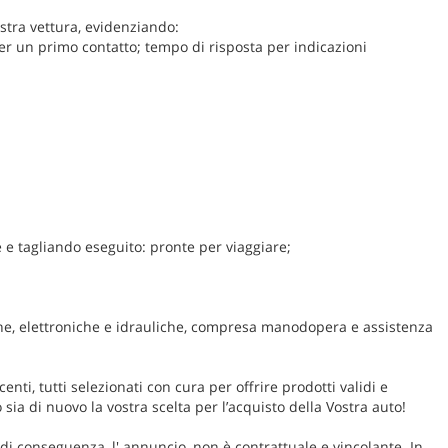
ostra vettura, evidenziando:
per un primo contatto; tempo di risposta per indicazioni
 e tagliando eseguito: pronte per viaggiare;
he, elettroniche e idrauliche, compresa manodopera e assistenza
enti, tutti selezionati con cura per offrire prodotti validi e
sia di nuovo la vostra scelta per l’acquisto della Vostra auto!
; di conseguenza, l' annuncio, non è contrattuale e vincolante. In