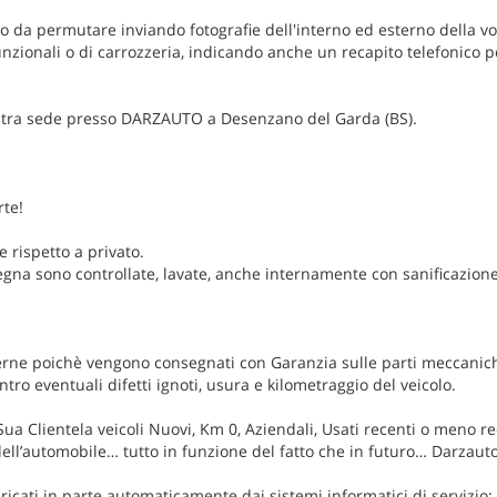
to da permutare inviando fotografie dell'interno ed esterno della v
funzionali o di carrozzeria, indicando anche un recapito telefonico 
ostra sede presso DARZAUTO a Desenzano del Garda (BS).
rte!
 rispetto a privato.
egna sono controllate, lavate, anche internamente con sanificazione
derne poichè vengono consegnati con Garanzia sulle parti meccanic
tro eventuali difetti ignoti, usura e kilometraggio del veicolo.
Sua Clientela veicoli Nuovi, Km 0, Aziendali, Usati recenti o meno rec
 dell’automobile… tutto in funzione del fatto che in futuro… Darzauto 
caricati in parte automaticamente dai sistemi informatici di servizio