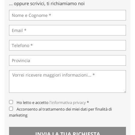
... oppure scrivici, ti richiamiamo noi
Salva
le
impostazioni
Ho letto e accetto
l'informativa privacy
*
Acconsento al trattamento dei miei dati per finalità di
marketing
INVIA LA TUA RICHIESTA