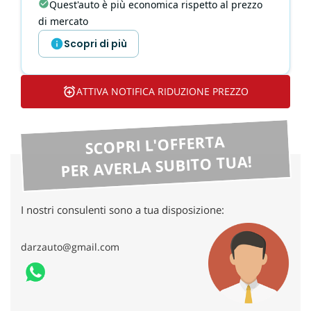
tta
Quest'auto è più economica rispetto al prezzo
ti
di mercato
Scopri di più
mpre
Cookie necessari
litato
ATTIVA NOTIFICA RIDUZIONE PREZZO
Cookie delle preferenze
Cookie per il miglioramento dell'esperienza utente
SCOPRI L'OFFERTA
PER AVERLA SUBITO TUA!
Cookie analitici
Cookie di marketing
I nostri consulenti sono a tua disposizione:
darzauto@gmail.com
Leggi
la
cookie
policy