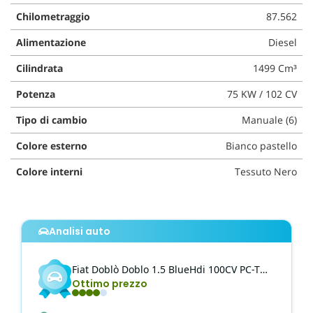
questi
Chilometraggio
87.562
strumenti
di
Alimentazione
Diesel
tracciamento
Cilindrata
1499 Cm³
si
rimanda
Potenza
75 KW / 102 CV
alla
cookie
Tipo di cambio
Manuale (6)
policy.
Puoi
Colore esterno
Bianco pastello
rivedere
e
Colore interni
Tessuto Nero
modificare
le
tue
scelte
Analisi auto
in
qualsiasi
momento.
Fiat
Doblò
Doblo 1.5 BlueHdi 100CV PC-TN Van Portata Maggiora
Ottimo prezzo