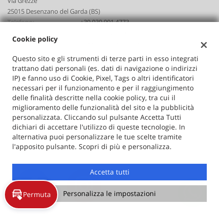
Via Grezze
25015 Desenzano del Garda (BS)
Telefono:
+39 030 991 4773
Cellulare:
+39 345 432 9106
Cookie policy
Email:
darzauto@gmail.com
Indicazioni stradali
Questo sito e gli strumenti di terze parti in esso integrati
trattano dati personali (es. dati di navigazione o indirizzi
IP) e fanno uso di Cookie, Pixel, Tags o altri identificatori
necessari per il funzionamento e per il raggiungimento
Dati fiscali:
delle finalità descritte nella cookie policy, tra cui il
Darzauto Srl
miglioramento delle funzionalità del sito e la pubblicità
Via Grezze, Desenzano del Garda (BS)
personalizzata. Cliccando sul pulsante Accetta Tutti
C.F/P.IVA:
02646530986
dichiari di accettare l'utilizzo di queste tecnologie. In
Registro delle imprese:
BS
alternativa puoi personalizzare le tue scelte tramite
l'apposito pulsante. Scopri di più e personalizza.
Accetta tutti
Personalizza le impostazioni
Permuta
Copyright © 2026 GestionaleAuto.com S.r.l., Tutti i diritti