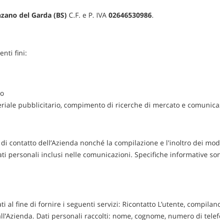
nzano del Garda (BS)
C.F. e P. IVA
02646530986
.
enti fini:
to
teriale pubblicitario, compimento di ricerche di mercato e comunic
zzi di contatto dell’Azienda nonché la compilazione e l'inoltro dei mo
dati personali inclusi nelle comunicazioni. Specifiche informative s
tati al fine di fornire i seguenti servizi: Ricontatto L’utente, compi
all’Azienda. Dati personali raccolti: nome, cognome, numero di telefo