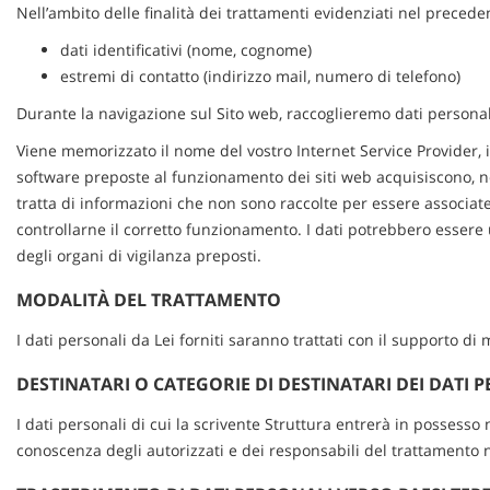
tta
Nell’ambito delle finalità dei trattamenti evidenziati nel precede
ti
dati identificativi (nome, cognome)
estremi di contatto (indirizzo mail, numero di telefono)
mpre
Durante la navigazione sul Sito web, raccoglieremo dati persona
Cookie necessari
litato
Viene memorizzato il nome del vostro Internet Service Provider, il s
software preposte al funzionamento dei siti web acquisiscono, nel 
Cookie delle preferenze
tratta di informazioni che non sono raccolte per essere associate a
controllarne il corretto funzionamento. I dati potrebbero essere uti
Cookie per il miglioramento dell'esperienza utente
degli organi di vigilanza preposti.
Cookie analitici
MODALITÀ DEL TRATTAMENTO
Cookie di marketing
I dati personali da Lei forniti saranno trattati con il supporto di
DESTINATARI O CATEGORIE DI DESTINATARI DEI DATI 
I dati personali di cui la scrivente Struttura entrerà in possesso
conoscenza degli autorizzati e dei responsabili del trattamento 