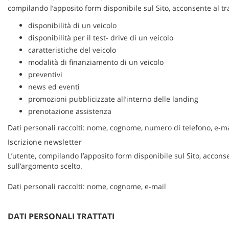
compilando l’apposito form disponibile sul Sito, acconsente al tra
questi
strumenti
disponibilità di un veicolo
di
disponibilità per il test- drive di un veicolo
tracciamento
caratteristiche del veicolo
si
rimanda
modalità di finanziamento di un veicolo
alla
preventivi
cookie
news ed eventi
policy.
promozioni pubblicizzate all’interno delle landing
Puoi
prenotazione assistenza
rivedere
e
Dati personali raccolti: nome, cognome, numero di telefono, e-ma
modificare
Iscrizione newsletter
le
tue
L’utente, compilando l’apposito form disponibile sul Sito, acconse
scelte
sull’argomento scelto.
in
qualsiasi
Dati personali raccolti: nome, cognome, e-mail
momento.
DATI PERSONALI TRATTATI