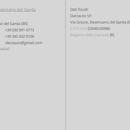
senzano del Garda
Dati fiscali:
Darzauto Srl
Via Grezze, Desenzano del Garda (
o del Garda (BS)
C.F/P.IVA:
02646530986
+39 030 991 4773
Registro delle imprese:
BS
+39 345 432 9106
darzauto@gmail.com
radali