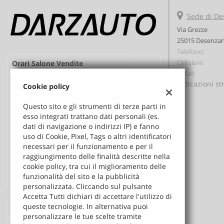
Sede di De
Via Grezze
25015 Desenzan
Telefono:
Cellulare:
Orari Salone Vendite
Email:
Lun-
8:30-12:30 / 14:30-19:00
Indicazioni st
Cookie policy
Ven:
Questo sito e gli strumenti di terze parti in
Sab:
8:30-12:30 / 15:00-19:00
esso integrati trattano dati personali (es.
dati di navigazione o indirizzi IP) e fanno
Dom*:
15:00 - 19:00
uso di Cookie, Pixel, Tags o altri identificatori
* le aperture domenicali sono
necessari per il funzionamento e per il
eccezionali, vengono effettuate in
raggiungimento delle finalità descritte nella
concomitanza delle promozioni
cookie policy, tra cui il miglioramento delle
mensili; si consiglia pertanto, di
funzionalità del sito e la pubblicità
chiamare per conferma
personalizzata. Cliccando sul pulsante
Accetta Tutti dichiari di accettare l'utilizzo di
queste tecnologie. In alternativa puoi
Orario Centro assistenza e gommista
personalizzare le tue scelte tramite