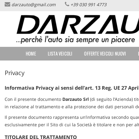
darzauto@gmail.com
+39 030 991 4773
HOME
Le
tue
preferenze
LISTA VEICOLI
di
consenso
OFFERTE VEICOLI NUOVI
Il
HOME
LISTA VEICOLI
OFFERTE VEICOLI NUOVI
seguente
pannello
LISTINI NUOVO
ti
Privacy
consente
di
LISTINI AUTOVETTURE
esprimere
PEUGEOT
Informativa Privacy ai sensi dell’art. 13 Reg. UE 27 Apri
le
tue
LISTINI AUTOVETTURE
Con il presente documento
Darzauto Srl
(di seguito l’Azienda) ti
preferenze
CITROEN
in relazione al trattamento e alla protezione dei dati personali de
di
consenso
Il presente documento rappresenta un’informativa secondo quanto
LISTINI AUTOVETTURE
alle
SUZUKI
esclusivamente per il Sito di cui la Società è titolare e non per alt
tecnologie
di
LISTINI VEICOLI
TITOLARE DEL TRATTAMENTO