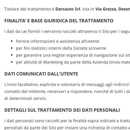
tracciamento
COMMERCIALI PEUGEOT E
che
Titolare del trattamento è
CITROEN
Darzauto Srl
. sita in
Via Grezze, Dese
adottiamo
per
FINALITA’ E BASE GIURIDICA DEL TRATTAMENTO
ACQUISTIAMO USATO
offrire
le
I dati da Lei forniti i verranno raccolti attraverso il Sito per i segu
funzionalità
fornire informazioni e assistenza all’utente
ASSISTENZA E GOMMISTA
e
per fini statistici interni della Società scrivente
svolgere
le
per garantire una miglior esperienza di navigazione sul si
NOLEGGIO
attività
per attività di Marketing da parte della Azienda (invio ma
di
seguito
DATI COMUNICATI DALL'UTENTE
DICONO DI NOI
descritte.
Per
L'invio facoltativo, esplicito e volontario di messaggi agli indiri
ottenere
contatto del mittente, necessari a rispondere, nonché di tutti i 
AZIENDA E CONTATTI
maggiori
di determinati servizi.
informazioni
sull'utilità
DETTAGLI SUL TRATTAMENTO DEI DATI PERSONALI
NEWS
e
sul
I dati personali sono raccolti per le finalità sopra indicate e trat
funzionamento
personali da parte del Sito per inviare una richiesta di contatto 
AREA COMMERCIANTI
di