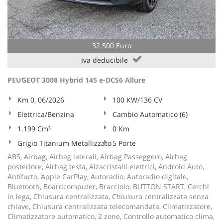
Salva
le
impostazioni
32.500 Euro
Iva deducibile
PEUGEOT 3008 Hybrid 145 e-DCS6 Allure
Km 0, 06/2026
100 KW/136 CV
Elettrica/Benzina
Cambio Automatico (6)
1.199 Cm³
0 Km
Grigio Titanium Metallizzato
5 Porte
ABS, Airbag, Airbag laterali, Airbag Passeggero, Airbag
posteriore, Airbag testa, Alzacristalli elettrici, Android Auto,
Antifurto, Apple CarPlay, Autoradio, Autoradio digitale,
Bluetooth, Boardcomputer, Bracciolo, BUTTON START, Cerchi
in lega, Chiusura centralizzata, Chiusura centralizzata senza
chiave, Chiusura centralizzata telecomandata, Climatizzatore,
Climatizzatore automatico, 2 zone, Controllo automatico clima,