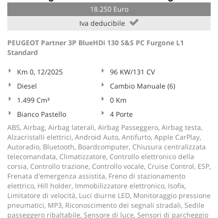
18.250 Euro
Iva deducibile
PEUGEOT Partner 3P BlueHDi 130 S&S PC Furgone L1
Standard
Km 0, 12/2025
96 KW/131 CV
Diesel
Cambio Manuale (6)
1.499 Cm³
0 Km
Bianco Pastello
4 Porte
ABS, Airbag, Airbag laterali, Airbag Passeggero, Airbag testa,
Alzacristalli elettrici, Android Auto, Antifurto, Apple CarPlay,
Autoradio, Bluetooth, Boardcomputer, Chiusura centralizzata
telecomandata, Climatizzatore, Controllo elettronico della
corsia, Controllo trazione, Controllo vocale, Cruise Control, ESP,
Frenata d'emergenza assistita, Freno di stazionamento
elettrico, Hill holder, Immobilizzatore elettronico, Isofix,
Limitatore di velocità, Luci diurne LED, Monitoraggio pressione
pneumatici, MP3, Riconoscimento dei segnali stradali, Sedile
passeggero ribaltabile, Sensore di luce, Sensori di parcheggio