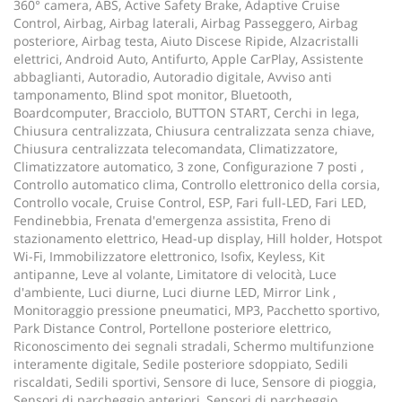
360° camera, ABS, Active Safety Brake, Adaptive Cruise
Control, Airbag, Airbag laterali, Airbag Passeggero, Airbag
posteriore, Airbag testa, Aiuto Discese Ripide, Alzacristalli
elettrici, Android Auto, Antifurto, Apple CarPlay, Assistente
abbaglianti, Autoradio, Autoradio digitale, Avviso anti
tamponamento, Blind spot monitor, Bluetooth,
Boardcomputer, Bracciolo, BUTTON START, Cerchi in lega,
Chiusura centralizzata, Chiusura centralizzata senza chiave,
Chiusura centralizzata telecomandata, Climatizzatore,
Climatizzatore automatico, 3 zone, Configurazione 7 posti ,
Controllo automatico clima, Controllo elettronico della corsia,
Controllo vocale, Cruise Control, ESP, Fari full-LED, Fari LED,
Fendinebbia, Frenata d'emergenza assistita, Freno di
stazionamento elettrico, Head-up display, Hill holder, Hotspot
Wi-Fi, Immobilizzatore elettronico, Isofix, Keyless, Kit
antipanne, Leve al volante, Limitatore di velocità, Luce
d'ambiente, Luci diurne, Luci diurne LED, Mirror Link ,
Monitoraggio pressione pneumatici, MP3, Pacchetto sportivo,
Park Distance Control, Portellone posteriore elettrico,
Riconoscimento dei segnali stradali, Schermo multifunzione
interamente digitale, Sedile posteriore sdoppiato, Sedili
riscaldati, Sedili sportivi, Sensore di luce, Sensore di pioggia,
Sensori di parcheggio anteriori, Sensori di parcheggio