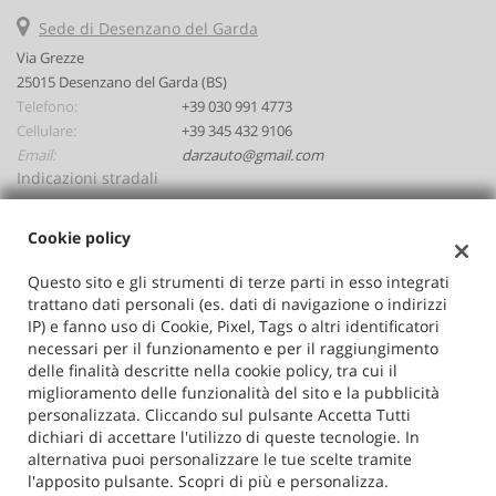
Sede di Desenzano del Garda
Via Grezze
25015 Desenzano del Garda (BS)
Telefono:
+39 030 991 4773
Cellulare:
+39 345 432 9106
Email:
darzauto@gmail.com
Indicazioni stradali
Cookie policy
Dati fiscali:
Questo sito e gli strumenti di terze parti in esso integrati
Darzauto Srl
trattano dati personali (es. dati di navigazione o indirizzi
Via Grezze, Desenzano del Garda (BS)
IP) e fanno uso di Cookie, Pixel, Tags o altri identificatori
C.F/P.IVA:
02646530986
necessari per il funzionamento e per il raggiungimento
Registro delle imprese:
BS
delle finalità descritte nella cookie policy, tra cui il
miglioramento delle funzionalità del sito e la pubblicità
personalizzata. Cliccando sul pulsante Accetta Tutti
dichiari di accettare l'utilizzo di queste tecnologie. In
alternativa puoi personalizzare le tue scelte tramite
l'apposito pulsante. Scopri di più e personalizza.