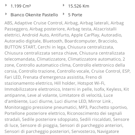
1.199 Cm³
15.526 Km
Bianco Okenite Pastello
5 Porte
ABS, Adaptive Cruise Control, Airbag, Airbag laterali, Airbag
Passeggero, Airbag posteriore, Airbag testa, Alzacristalli
elettrici, Android Auto, Antifurto, Apple CarPlay, Autoradio,
Autoradio digitale, Bluetooth, Boardcomputer, Bracciolo,
BUTTON START, Cerchi in lega, Chiusura centralizzata,
Chiusura centralizzata senza chiave, Chiusura centralizzata
telecomandata, Climatizzatore, Climatizzatore automatico, 2
zone, Controllo automatico clima, Controllo elettronico della
corsia, Controllo trazione, Controllo vocale, Cruise Control, ESP,
Fari LED, Frenata d'emergenza assistita, Freno di
stazionamento elettrico, Hill holder, Hotspot Wi-Fi,
Immobilizzatore elettronico, Interni in pelle, Isofix, Keyless, Kit
antipanne, Leve al volante, Limitatore di velocità, Luce
d'ambiente, Luci diurne, Luci diurne LED, Mirror Link ,
Monitoraggio pressione pneumatici, MP3, Pacchetto sportivo,
Portellone posteriore elettrico, Riconoscimento dei segnali
stradali, Sedile posteriore sdoppiato, Sedili riscaldati, Sensore
di luce, Sensore di pioggia, Sensori di parcheggio anteriori,
Sensori di parcheggio posteriori, Servosterzo, Navigatore